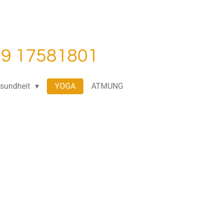
99 17581801
esundheit
YOGA
ATMUNG