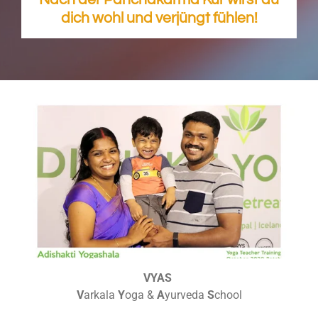
dich wohl und verjüngt fühlen!
VYAS
V
arkala
Y
oga &
A
yurveda
S
chool