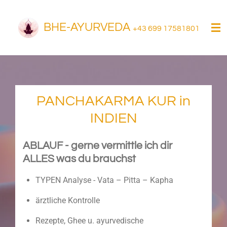
Zum
Hauptinhalt
BHE-AYURVEDA
+43 699 17581801
springen
PANCHAKARMA KUR in
INDIEN
ABLAUF - gerne vermittle ich dir
ALLES was du brauchst
TYPEN Analyse - Vata – Pitta – Kapha
ärztliche Kontrolle
Rezepte, Ghee u. ayurvedische