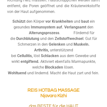
Richtung Herz massiert. Hautschüppchen werden sanft
entfernt, die Poren geöffnet und die Kräuterwirkstoffe
von der Haut aufgenommen.
Schützt
den Körper
vor Krankheiten
und
baut
ein
gesundes
Immunsystem auf.
Verlangsamt
den
Alterungsprozess
.
Fördernd für
die
Durchblutung
und den
Zellstoffwechsel
. Gut für
Schmerzen in den
Gelenken
und
Muskeln.
Arthritis,
unterstützend
bei
Cellulitis,
löst
Schlacken
aus dem Gewebe und
wirkt
entgiftend.
Aktiviert ebenfalls Marmapunkte,
welche
Blockaden
lösen.
Wohltuend
und lindernd. Macht die Haut zart und fein.
REIS HOTBAG MASSAGE
Njavara Kizhi
das BESTE für die HAUT